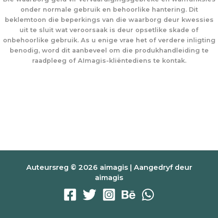
onder normale gebruik en behoorlike hantering. Dit
beklemtoon die beperkings van die waarborg deur kwessies
uit te sluit wat veroorsaak is deur opsetlike skade of
onbehoorlike gebruik. As u enige vrae het of verdere inligting
benodig, word dit aanbeveel om die produkhandleiding te
raadpleeg of AImagis-kliëntediens te kontak.
Auteursreg © 2026 aimagis | Aangedryf deur
aimagis